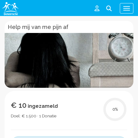
Men
Help mij van me pijn af
€ 10
ingezameld
0
%
Doel: € 1.500 · 1 Donatie