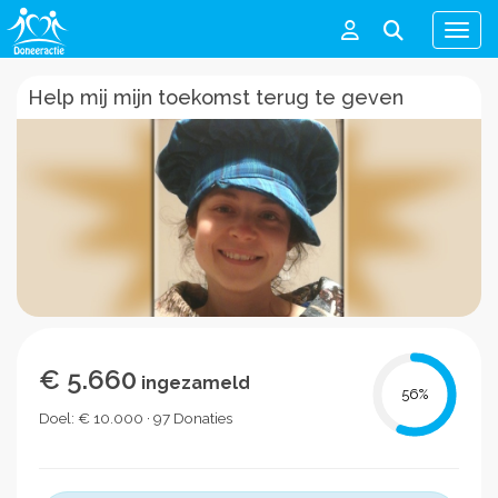
Men
Help mij mijn toekomst terug te geven
€ 5.660
ingezameld
56
%
Doel: € 10.000 · 97 Donaties