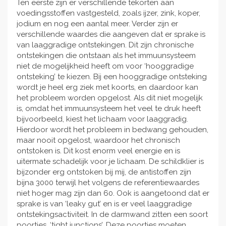
Ten eerste zijn er verschillende tekorten aan
heb ik ook geen spaartegoed op kunnen bouwen.
voedingsstoffen vastgesteld, zoals ijzer, zink, koper,
Daarom vraag ik jullie om hulp. Elke donatie, groot of
jodium en nog een aantal meer. Verder zijn er
klein, helpt om mijn herstel mogelijk te maken. En dat
verschillende waardes die aangeven dat er sprake is
is mijn allergrootste droom. Weer dingen kunnen
van laaggradige ontstekingen. Dit zijn chronische
doen in mijn leven en me goed voelen. Om eindelijk
ontstekingen die ontstaan als het immuunsysteem
al die plannen die al zo lang in mijn hoofd zitten,
niet de mogelijkheid heeft om voor ‘hooggradige
waar te kunnen maken. Want ik weet dat ik het kan,
ontsteking’ te kiezen. Bij een hooggradige ontsteking
maar dan heb ik wel energie nodig, en moet ik me
wordt je heel erg ziek met koorts, en daardoor kan
niet zo enorm ziek voelen. Ik ben voor 100000%
het probleem worden opgelost. Als dit niet mogelijk
gemotiveerd om alles te doen wat nodig is, maar
is, omdat het immuunsysteem het veel te druk heeft
geld dat nodig is heb ik niet. Jij kan mij daarbij helpen!
bijvoorbeeld, kiest het lichaam voor laaggradig.
Hierdoor wordt het probleem in bedwang gehouden,
maar nooit opgelost, waardoor het chronisch
Alvast bedankt!
ontstoken is. Dit kost enorm veel energie en is
uitermate schadelijk voor je lichaam. De schildklier is
bijzonder erg ontstoken bij mij, de antistoffen zijn
bijna 3000 terwijl het volgens de referentiewaardes
niet hoger mag zijn dan 60. Ook is aangetoond dat er
sprake is van ‘leaky gut’ en is er veel laaggradige
ontstekingsactiviteit. In de darmwand zitten een soort
poortjes, ‘tight junctions’. Deze poortjes moeten