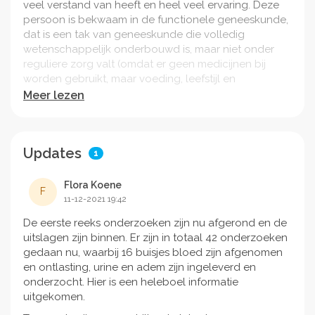
veel verstand van heeft en heel veel ervaring. Deze
persoon is bekwaam in de functionele geneeskunde,
dat is een tak van geneeskunde die volledig
wetenschappelijk onderbouwd is, maar niet onder
reguliere zorg valt (omdat er geen medicijnen bij
worden gebruikt, maar voeding, leefstijl en
supplementen). En omdat het geen ‘reguliere’ zorg is,
Meer lezen
wordt het niet vergoed. Aangezien de problematiek
bij mij zo ernstig is geworden (door jarenlang de
verkeerde behandelingen en adviezen te hebben
Updates
gekregen), zijn er voor deze behandeling veel
1
bloed/urine/ontlastingsonderzoeken nodig. Met
deze onderzoeken moet eerst allerlei informatie
Flora Koene
F
worden verzameld, voordat de behandeling
11-12-2021 19:42
vormgegeven kan worden. De onderzoekskosten
De eerste reeks onderzoeken zijn nu afgerond en de
alleen zijn al meer dan 2000 euro en daarbovenop
uitslagen zijn binnen. Er zijn in totaal 42 onderzoeken
komen nog de kosten voor consult en behandeling.
gedaan nu, waarbij 16 buisjes bloed zijn afgenomen
Reguliere behandelingen werken niet bij mij, daar
en ontlasting, urine en adem zijn ingeleverd en
word ik juist zieker van, maar functionele
onderzocht. Hier is een heleboel informatie
geneeskunde werkt wel bij mij, heb ik eerder ervaren.
uitgekomen.
Maar ik heb dus een echte specialist nodig hierin, en
dat is duur. Aangezien ik nooit heb kunnen werken,