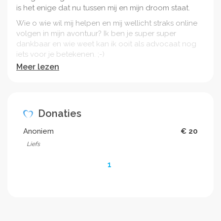
is het enige dat nu tussen mij en mijn droom staat.
Wie o wie wil mij helpen en mij wellicht straks online
volgen in mijn avontuur? Ik ben je super super
dankbaar en wie weet kan ik ooit als advocaat nog
iets voor je betekenen. ;-)
Meer lezen
Donaties
Anoniem
€ 20
Liefs
1