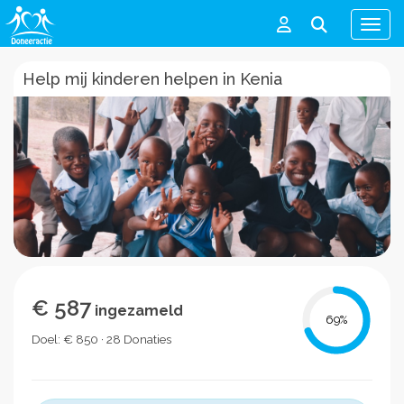
Men
Help mij kinderen helpen in Kenia
€ 587
ingezameld
69
%
Doel: € 850 · 28 Donaties