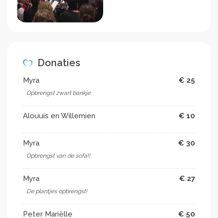
Donaties
Myra
€ 25
Opbrengst zwart bankje
Alouuis en Willemien
€ 10
Myra
€ 30
Opbrengst van de sofa!!
Myra
€ 27
De plantjes opbrengst!
Peter Mariëlle
€ 50