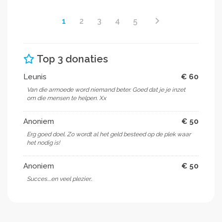
1
2
3
4
5
Top 3 donaties
Leunis
€ 60
Van die armoede word niemand beter. Goed dat je je inzet
om die mensen te helpen. Xx
Anoniem
€ 50
Erg goed doel. Zo wordt al het geld besteed op de plek waar
het nodig is!
Anoniem
€ 50
Succes....en veel plezier..