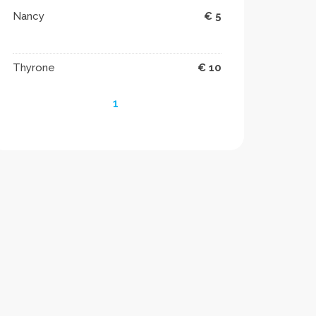
Nancy
€ 5
️ ️
Thyrone
€ 10
1