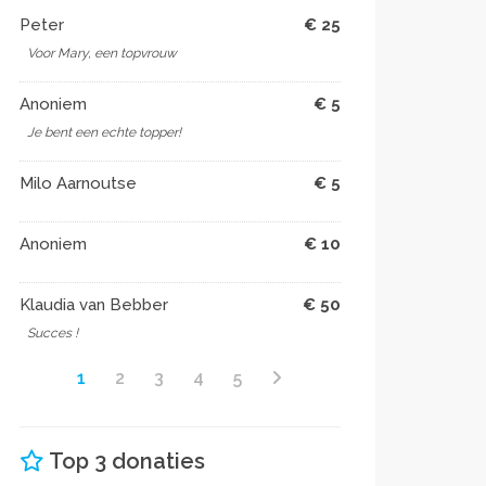
Peter
€ 25
Voor Mary, een topvrouw
Anoniem
€ 5
Je bent een echte topper!
Milo Aarnoutse
€ 5
Anoniem
€ 10
Klaudia van Bebber
€ 50
Succes !
1
2
3
4
5
Top 3 donaties