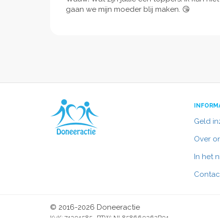
gaan we mijn moeder blij maken. 😘
INFORM
Geld i
Over o
In het 
Contac
© 2016-2026 Doneeractie
KvK: 71301585 BTW: NL858660362B01