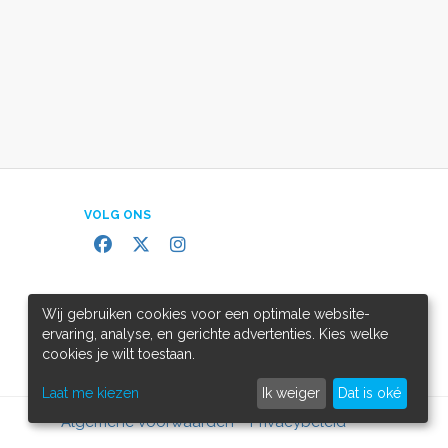
VOLG ONS
Wij gebruiken cookies voor een optimale website-
ervaring, analyse, en gerichte advertenties. Kies welke
cookies je wilt toestaan.
Laat me kiezen
Ik weiger
Dat is oké
Algemene voorwaarden
Privacybeleid