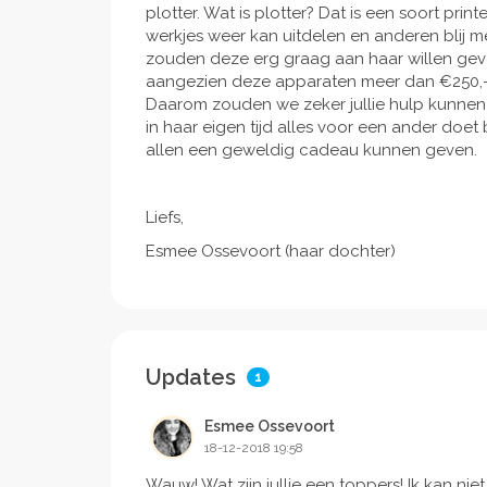
plotter. Wat is plotter? Dat is een soort pri
werkjes weer kan uitdelen en anderen blij me
zouden deze erg graag aan haar willen geven
aangezien deze apparaten meer dan €250,
Daarom zouden we zeker jullie hulp kunnen
in haar eigen tijd alles voor een ander doet
allen een geweldig cadeau kunnen geven.
Liefs,
Esmee Ossevoort (haar dochter)
Updates
1
Esmee Ossevoort
18-12-2018 19:58
Wauw! Wat zijn jullie een toppers! Ik kan ni