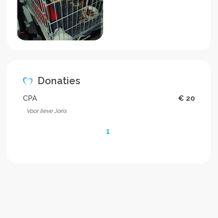
Donaties
CPA
€ 20
Voor lieve Joris
1