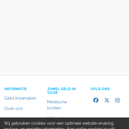
INFORMATIE
ZAMEL GELD IN
VOLG ONS
VOOR
Geld inzamelen
Medische
kosten
Over ons
Uitvaart
In het nieuws
Wij gebruiken cookies voor een optimale website-ervaring,
Rolstoelbus
analyse, en gerichte advertenties. Kies welke cookies je wilt