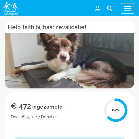
Men
Help faith bij haar revalidatie!
€ 472
ingezameld
62
%
Doel: € 750 · 17 Donaties