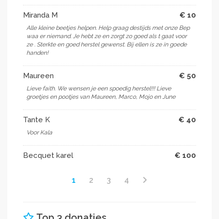
Miranda M
€ 10
Alle kleine beetjes helpen. Help graag destijds met onze Bep
waa er niemand. Je hebt ze en zorgt zo goed als t gaat voor
ze . Sterkte en goed herstel gewenst. Bij ellen is ze in goede
handen!
Maureen
€ 50
Lieve faith. We wensen je een spoedig herstel!!! Lieve
groetjes en pootjes van Maureen, Marco, Mojo en June
Tante K
€ 40
Voor Kala
Becquet karel
€ 100
1
2
3
4
Top 3 donaties