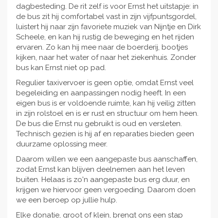
dagbesteding. De rit zelf is voor Ernst het uitstapje: in
de bus zit hij comfortabel vast in zijn vijfpuntsgordel,
luistert hij naar zijn favoriete muziek van Nijntje en Dirk
Scheele, en kan hij rustig de beweging en het rijden
ervaren. Zo kan hij mee naar de boerderij, bootjes
kijken, naar het water of naar het ziekenhuis. Zonder
bus kan Ernst niet op pad.
Regulier taxivervoer is geen optie, omdat Ernst veel
begeleiding en aanpassingen nodig heeft. In een
eigen bus is er voldoende ruimte, kan hij veilig zitten
in zijn rolstoel en is er rust en structuur om hem heen.
De bus die Ernst nu gebruikt is oud en versleten.
Technisch gezien is hij af en reparaties bieden geen
duurzame oplossing meer.
Daarom willen we een aangepaste bus aanschaffen,
zodat Ernst kan blijven deelnemen aan het leven
buiten. Helaas is zo'n aangepaste bus erg duur, en
krijgen we hiervoor geen vergoeding. Daarom doen
we een beroep op jullie hulp.
Elke donatie, groot of klein, brengt ons een stap