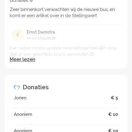
donaties 🩵
Zeer binnenkort verwachten wij de nieuwe bus, en
komt er een artikel over in de Stellingwerf.
Ernst Damstra
E
01-10-2025 09:38
Een super mooie update beschikbaar! Het lijkt erop
dat er een geschikte bus is gevonden 😊
Meer lezen
Elke donatie is natuurlijk nog van harte welkom! 🙏🏽
🩵
Donaties
Ernst Damstra
E
19-09-2025 16:31
Jorien
€ 5
Bedankt voor de nieuwe donaties! 🙏🏽🍀🩵
Anoniem
€ 10
Ernst Damstra
E
15-09-2025 17:21
Anoniem
€ 10