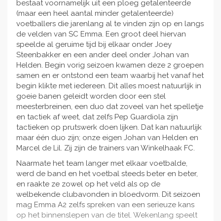
bestaat voornamelijk uit een ploeg getalenteerde
(maar een heel aantal minder getalenteerde)
voetballers die jarenlang al te vinden zijn op en langs
de velden van SC Emma. Een groot deel hiervan
speelde al geruime tijd bij elkaar onder Joey
Steenbakker en een ander deel onder Johan van
Helden. Begin vorig seizoen kwamen deze 2 groepen
samen en er ontstond een team waarbij het vanaf het
begin klikte met iedereen. Dit alles moest natuurlijk in
goeie banen geleidt worden door een stel
meesterbreinen, een duo dat zoveel van het spelletje
en tactiek af weet, dat zelfs Pep Guardiola zijn
tactieken op prutswerk doen lijken. Dat kan natuurlijk
maar één duo zijn; onze eigen Johan van Helden en
Marcel de Lil. Zij zijn de trainers van Winkelhaak FC.
Naarmate het team langer met elkaar voetbalde,
werd de band en het voetbal steeds beter en beter,
en raakte ze zowel op het veld als op de
welbekende clubavonden in bloedvorm. Dit seizoen
mag Emma A2 zelfs spreken van een serieuze kans
op het binnenslepen van de titel. Wekenlang speelt