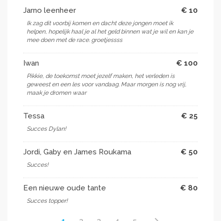
Jarno leenheer
€ 10
Ik zag dit voorbij komen en dacht deze jongen moet ik
helpen, hopelijk haal je al het geld binnen wat je wil en kan je
mee doen met de race. groetjessss
Iwan
€ 100
Pikkie, de toekomst moet jezelf maken, het verleden is
geweest en een les voor vandaag. Maar morgen is nog vrij,
maak je dromen waar
Tessa
€ 25
Succes Dylan!
Jordi, Gaby en James Roukama
€ 50
Succes!
Een nieuwe oude tante
€ 80
Succes topper!