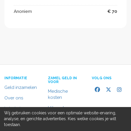
Anoniem
€ 70
INFORMATIE
ZAMEL GELD IN
VOLG ONS
VOOR
Geld inzamelen
Medische
kosten
Over ons
Uitvaart
In het nieuws
Wij gebruiken cookies voor een optimale website-ervaring,
Rolstoelbus
analyse, en gerichte advertenties. Kies welke cookies je wilt
Contact
toestaan.
Alle doelen