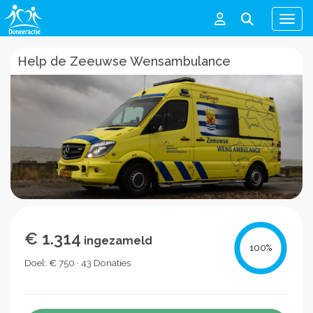
Men
Help de Zeeuwse Wensambulance
€ 1.314
ingezameld
100
%
Doel: € 750 · 43 Donaties