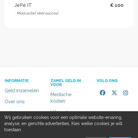
JéPé IT
€ 100
Mooi actie! Veel succes!
INFORMATIE
ZAMEL GELD IN
VOLG ONS
VOOR
Geld inzamelen
Medische
kosten
Over ons
Uitvaart
In het nieuws
Wij gebruiken cookies voor een optimale website-ervaring,
Rolstoelbus
analyse, en gerichte advertenties. Kies welke cookies je wilt
Contact
toestaan.
Alle doelen