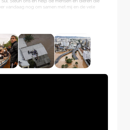
 Sul. Steun ons en help de mensen en dieren die
neer vandaag nog om samen met mij en de vele
act met ons opnemen. Op onze social media sites en de
 delen over de ramp, de huidige situatie, de
n donaties gebeurd. Zie de pagina voor de links naar
te
voor meer informatie.
taanden bedank ik je met heel mijn hart en ziel
eun, hulp en donaties. Obrigado por todo o apoio e