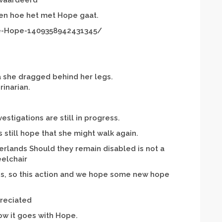
ewaardeerd
zien hoe het met Hope gaat.
e-Hope-1409358942431345/
ia she dragged behind her legs.
inarian.
vestigations are still in progress.
s still hope that she might walk again.
herlands Should they remain disabled is not a
eelchair
es, so this action and we hope some new hope
preciated
ow it goes with Hope.