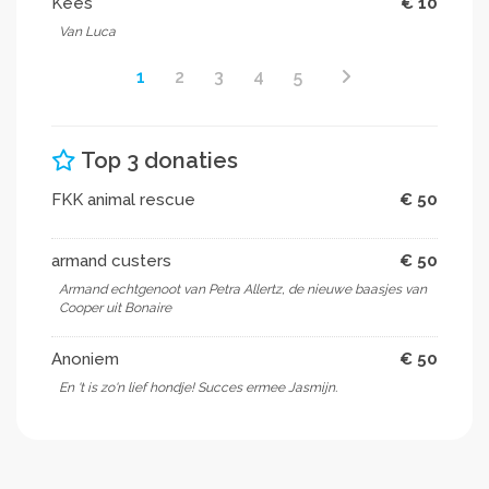
Kees
€ 10
Van Luca
1
2
3
4
5
Top 3 donaties
FKK animal rescue
€ 50
armand custers
€ 50
Armand echtgenoot van Petra Allertz, de nieuwe baasjes van
Cooper uit Bonaire
Anoniem
€ 50
En 't is zo'n lief hondje! Succes ermee Jasmijn.