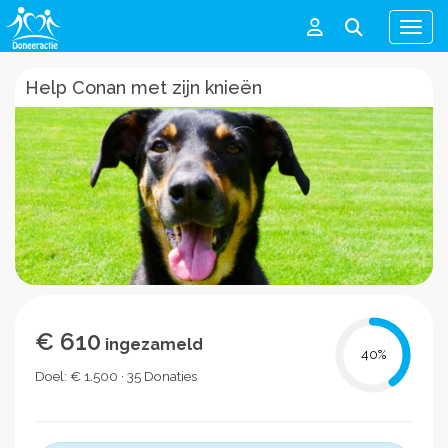
Men
Help Conan met zijn knieën
€ 610
ingezameld
40
%
Doel: € 1.500 · 35 Donaties