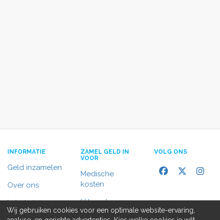
INFORMATIE
ZAMEL GELD IN
VOLG ONS
VOOR
Geld inzamelen
Medische
kosten
Over ons
Uitvaart
In het nieuws
Wij gebruiken cookies voor een optimale website-ervaring,
Rolstoelbus
analyse, en gerichte advertenties. Kies welke cookies je wilt