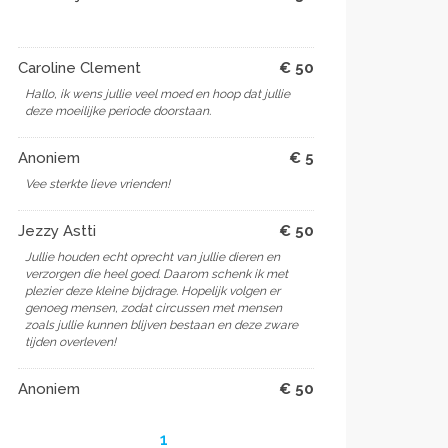
Caroline Clement
€ 50
Hallo, ik wens jullie veel moed en hoop dat jullie
deze moeilijke periode doorstaan.
Anoniem
€ 5
Vee sterkte lieve vrienden!
Jezzy Astti
€ 50
Jullie houden echt oprecht van jullie dieren en
verzorgen die heel goed. Daarom schenk ik met
plezier deze kleine bijdrage. Hopelijk volgen er
genoeg mensen, zodat circussen met mensen
zoals jullie kunnen blijven bestaan en deze zware
tijden overleven!
Anoniem
€ 50
1