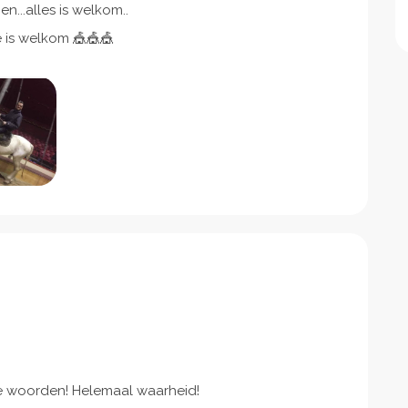
...alles is welkom..
 is welkom 🎪🎪🎪
ie woorden! Helemaal waarheid!