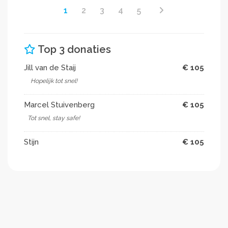
1
2
3
4
5
Top 3 donaties
Jill van de Staij
€ 105
️ ️ Hopelijk tot snel!
Marcel Stuivenberg
€ 105
Tot snel, stay safe!
Stijn
€ 105