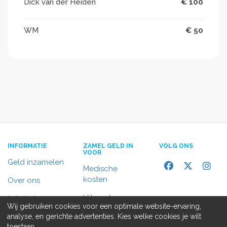
Dick van der Heiden
€ 100
WM
€ 50
INFORMATIE
ZAMEL GELD IN
VOLG ONS
VOOR
Geld inzamelen
Medische
kosten
Over ons
Uitvaart
In het nieuws
Wij gebruiken cookies voor een optimale website-ervaring,
Rolstoelbus
analyse, en gerichte advertenties. Kies welke cookies je wilt
Contact
toestaan.