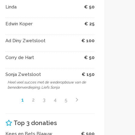
Linda
€ 50
Edwin Koper
€ 25
Ad Diny Zwetsloot
€ 100
Corry de Hart
€ 50
Sonja Zwetsloot
€ 150
Heel veel succes met de wederopbouw van de
benedenverdieping. Liefs Sonja
1
2
3
4
5
Top 3 donaties
Kees en Bets Blaauw
€ 500