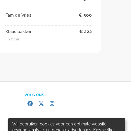
Fam de Vries
€ 500
Klaas bakker
€ 222
Succes.
VOLG ONS
Wij gebruiken cookies voor een optimale website-
ervaring, analyse, en gerichte advertenties. Kies welke