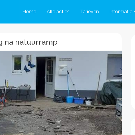
Home
Alle acties
Tarieven
Informatie
ng na natuurramp