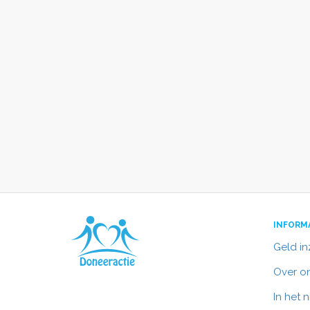
INFORM
Geld i
Over o
In het 