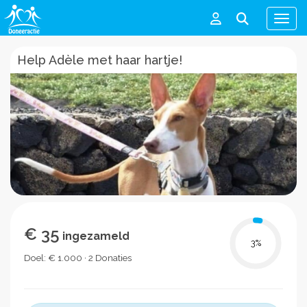
Men
Help Adèle met haar hartje!
€ 35
ingezameld
3
%
Doel: € 1.000 · 2 Donaties