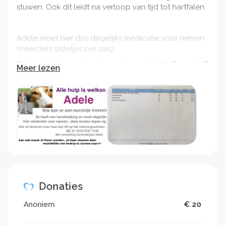
stuwen. Ook dit leidt na verloop van tijd tot hartfalen.
Adèle moet hier dus dagelijks medicatie voor nemen
(meerdere pilletjes per dag)
De kosten hiervan bedragen tussen de
100€ en 150€
Meer lezen
per maand
Ik start deze actie op omdat er tot hier toe nog geen
enkele euro gestort is voor haar wat ik echt niet kan
begrijpen
Deze schat verdient haar verzorging zooooo hard!
alsjeblieft mensen laat je hart spreken en doneer al is
het maar 1€ !
alle kleine beetjes helpen...
Donaties
facebook link van de organisatie
Anoniem
€ 20
: https://www.facebook.com/Esperanza-de-perros-
1862483337170122/