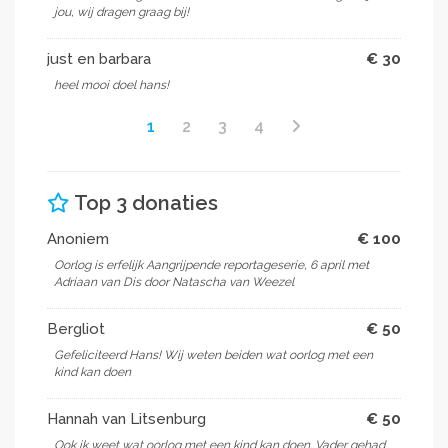
jou, wij dragen graag bij!
just en barbara
€ 30
heel mooi doel hans!
1
2
3
4
Top 3 donaties
Anoniem
€ 100
Oorlog is erfelijk Aangrijpende reportageserie, 6 april met
Adriaan van Dis door Natascha van Weezel
Bergliot
€ 50
Gefeliciteerd Hans! Wij weten beiden wat oorlog met een
kind kan doen
Hannah van Litsenburg
€ 50
Ook ik weet wat oorlog met een kind kan doen. Vader gehad