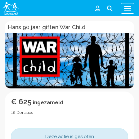
Men
Hans 90 jaar giften War Child
€ 625
ingezameld
18 Donaties
Deze actie is gesloten