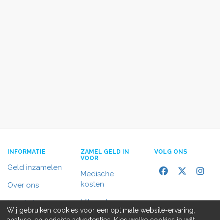
INFORMATIE
ZAMEL GELD IN
VOLG ONS
VOOR
Geld inzamelen
Medische
kosten
Over ons
Uitvaart
In het nieuws
Wij gebruiken cookies voor een optimale website-ervaring,
Rolstoelbus
analyse, en gerichte advertenties. Kies welke cookies je wilt