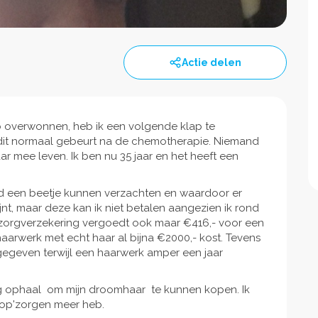
Actie delen
b overwonnen, heb ik een volgende klap te
s dit normaal gebeurt na de chemotherapie. Niemand
r mee leven. Ik ben nu 35 jaar en het heeft een
eed een beetje kunnen verzachten en waardoor er
jnt, maar deze kan ik niet betalen aangezien ik rond
 zorgverzekering vergoedt ook maar €416,- voor een
aarwerk met echt haar al bijna €2000,- kost. Tevens
gegeven terwijl een haarwerk amper een jaar
g ophaal om mijn droomhaar te kunnen kopen. Ik
'kop'zorgen meer heb.