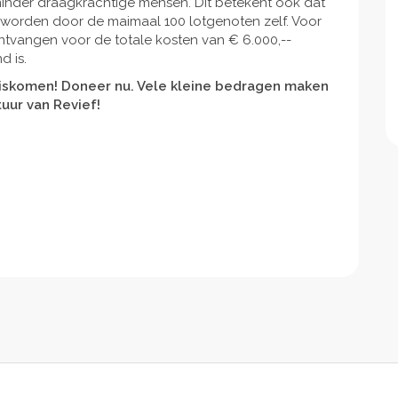
nder draagkrachtige mensen. Dit betekent ook dat
 worden door de maimaal 100 lotgenoten zelf. Voor
ontvangen voor de totale kosten van € 6.000,--
d is.
iskomen! Doneer nu. Vele kleine bedragen maken
uur van Revief!