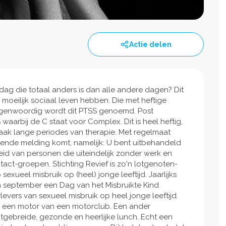
Actie delen
ag die totaal anders is dan alle andere dagen? Dit
oeilijk sociaal leven hebben. Die met heftige
Tegenwoordig wordt dit PTSS genoemd. Post
waarbij de C staat voor Complex. Dit is heel heftig,
aak lange periodes van therapie. Met regelmaat
lende melding komt, namelijk: U bent uitbehandeld
heid van personen die uiteindelijk zonder werk en
ct-groepen. Stichting Revief is zo'n lotgenoten-
xueel misbruik op (heel) jonge leeftijd. Jaarlijks
 in september een Dag van het Misbruikte Kind
evers van sexueel misbruik op heel jonge leeftijd.
p een motor van een motorclub. Een ander
itgebreide, gezonde en heerlijke lunch. Echt een