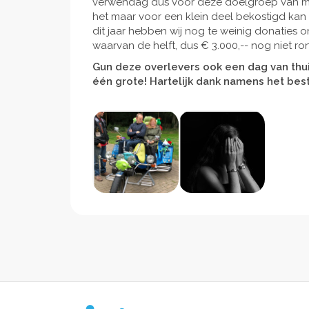
verwendag dus voor deze doelgroep van mi
het maar voor een klein deel bekostigd kan
dit jaar hebben wij nog te weinig donaties 
waarvan de helft, dus € 3.000,-- nog niet ron
Gun deze overlevers ook een dag van thu
één grote! Hartelijk dank namens het best