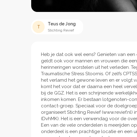
Teus de Jong
T
Stichting Revief
Heb je dat ook wel eens? Genieten van een d
geldt ook voor mannen en vrouwen die een m
herinneringen worstelen uit het verleden. 
Traumatische Stress Stoornis. Of zelfs CPTSS 
het verlamd het gewone leven en er volgt v
komt het voor dat er daarna een heel verve
bij de GGZ. Het is een schrijnende werkelijk
inkomen komen. Er bestaan lotgenoten-conta
contact-groep. Speciaal voor de doelgroep se
organiseert Stichting Revief (www.revief.nl)
(DvhMK). Het is een verwendag voor de overl
Een van de vele onderdelen is meerijden o
onderdeel is een prachtige locatie en een u