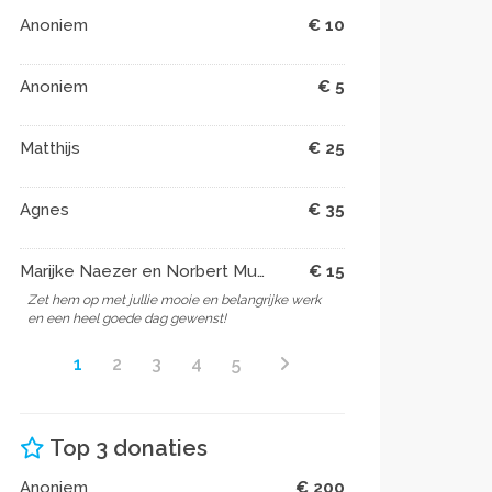
Anoniem
€ 10
Anoniem
€ 5
Matthijs
€ 25
Agnes
€ 35
Marijke Naezer en Norbert Muijsson
€ 15
Zet hem op met jullie mooie en belangrijke werk
en een heel goede dag gewenst!
1
2
3
4
5
Top 3 donaties
Anoniem
€ 200