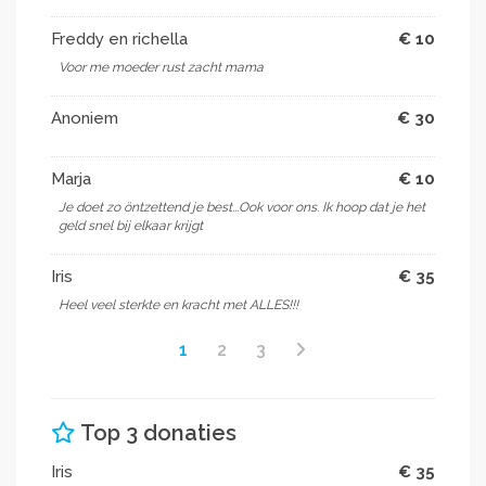
Freddy en richella
€ 10
Voor me moeder rust zacht mama
Anoniem
€ 30
Marja
€ 10
Je doet zo öntzettend je best...Ook voor ons. Ik hoop dat je het
geld snel bij elkaar krijgt
Iris
€ 35
Heel veel sterkte en kracht met ALLES!!!
1
2
3
Top 3 donaties
Iris
€ 35