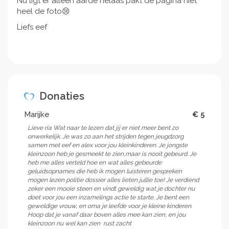
Nu ligt er alleen aarde helaas pakt de pagina niet
heel de foto😢
Liefs eef
Donaties
Marijke
€ 5
Lieve ria Wat naar te lezen dat jij er niet meer bent zo
onwerkelijk. Je was zo aan het strijden tegen jeugdzorg
samen met eef en alex voor jou kleinkinderen. Je jongste
kleinzoon heb je gesmeekt te zien,maar is nooit gebeurd. Je
heb me alles verteld hoe en wat alles gebeurde
geluidsopnames die heb ik mogen luisteren gespreken
mogen lezen politie dossier alles lieten jullie toe! Je verdiend
zeker een mooie steen en vindt geweldig wat je dochter nu
doet voor jou een inzamelings actie te starte. Je bent een
geweldige vrouw, en oma je leefde voor je kleine kinderen.
Hoop dat je vanaf daar boven alles mee kan zien, en jou
kleinzoon nu wel kan zien ️ rust zacht