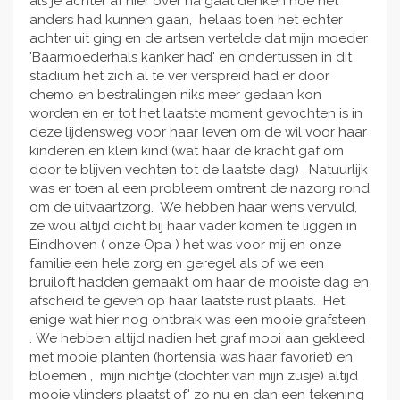
als je achter af hier over na gaat denken hoe het
anders had kunnen gaan, helaas toen het echter
achter uit ging en de artsen vertelde dat mijn moeder
'Baarmoederhals kanker had' en ondertussen in dit
stadium het zich al te ver verspreid had er door
chemo en bestralingen niks meer gedaan kon
worden en er tot het laatste moment gevochten is in
deze lijdensweg voor haar leven om de wil voor haar
kinderen en klein kind (wat haar de kracht gaf om
door te blijven vechten tot de laatste dag) . Natuurlijk
was er toen al een probleem omtrent de nazorg rond
om de uitvaartzorg. We hebben haar wens vervuld,
ze wou altijd dicht bij haar vader komen te liggen in
Eindhoven ( onze Opa ) het was voor mij en onze
familie een hele zorg en geregel als of we een
bruiloft hadden gemaakt om haar de mooiste dag en
afscheid te geven op haar laatste rust plaats. Het
enige wat hier nog ontbrak was een mooie grafsteen
. We hebben altijd nadien het graf mooi aan gekleed
met mooie planten (hortensia was haar favoriet) en
bloemen , mijn nichtje (dochter van mijn zusje) altijd
mooie vlinders plaatst of' zo nu en dan een tekening