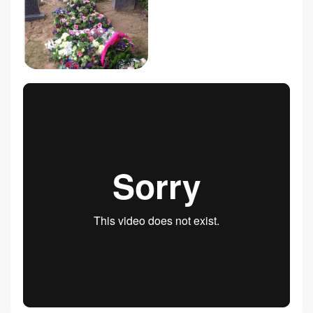
Ik heb 3 jaar gevraagd en geschreven naar mijn zus
(26) of zij deze kant op wilde om dicht bij te komen
wonen zodat ik als broer meer voor haar betekenen
kon in haar zorg en veiligheid (rond om haar ziekte) ,
echter tot mijn verbazing stond zij juni 2016 uit
eindelijk bij mij aan de deur en heb ik haar geholpen
rust te vinden en haar in samen werking met mijn
tante tot een oplossing te zien komen om een plek
voor haar te vinden waar zij haar eigen kamer/huisje
had met begeleiding omdat ze toen tot inzien kwam
ondanks haar leeftijd het hart van een 80 jarige had(
excuses het klinkt rot) ze kon niet meer wat ze graag
deed, jong zijn , feesten , met je leeftijd genoten
genieten van de jeugd, dit ging tot haar besef erg in
strijd met hoe zij zelf is , wild , levensgenieter en
iemand die graag van feestjes houden hield en als er
geen feestje was dan maakte ze die wel .. ( zie ziet
iedereen om haar heen genieten van hun leven en
deelde graag hier in mee, ze was de positiviteit zelf
vaak ondanks dat het leven soms zeer zwaar was
voor haar).