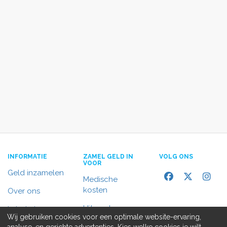
INFORMATIE
ZAMEL GELD IN
VOLG ONS
VOOR
Geld inzamelen
Medische
kosten
Over ons
Uitvaart
In het nieuws
Wij gebruiken cookies voor een optimale website-ervaring,
Rolstoelbus
analyse, en gerichte advertenties. Kies welke cookies je wilt