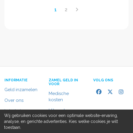
1
2
INFORMATIE
ZAMEL GELD IN
VOLG ONS
VOOR
Geld inzamelen
Medische
kosten
Over ons
Uitvaart
In het nieuws
Wij gebruiken cookies voor een optimale website-ervaring,
Rolstoelbus
analyse, en gerichte advertenties. Kies welke cookies je wilt
Contact
toestaan.
Alle doelen