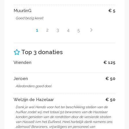
MuurlinG
€ 5
Goed bezig kerel!
1
2
3
4
5
Top 3 donaties
Vrienden
€ 125
Jeroen
€ 50
Alledonders goed doel
Welzijn de Hazelaar
€ 50
Dank je wel Hendo voor het ter beschikking stellen van de
huifkar zodat wij met totaal 50 bewoners van de Hazelaar
konden genieten van de rondritten door de versierde straten
van Hasselt ivm het Euifeest. Heel hartelijk dank namens ons
allemaal! Bewoners, vrijwilligers en personeel van