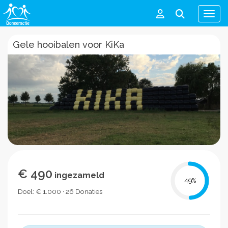
Men
Gele hooibalen voor KiKa
€ 490
ingezameld
49
%
Doel: € 1.000 · 26 Donaties