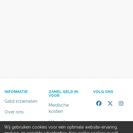
INFORMATIE
ZAMEL GELD IN
VOLG ONS
VOOR
Geld inzamelen
Medische
kosten
Over ons
Uitvaart
In het nieuws
Wij gebruiken cookies voor een optimale website-ervaring,
Rolstoelbus
analyse, en gerichte advertenties. Kies welke cookies je wilt