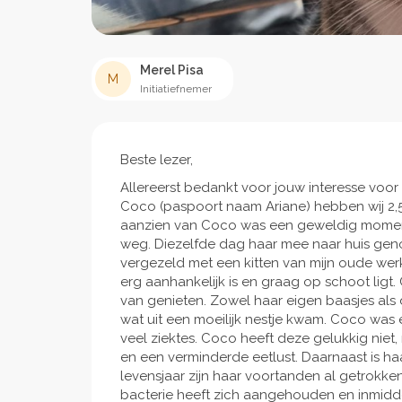
Merel Pisa
M
Initiatiefnemer
Beste lezer,
Allereerst bedankt voor jouw interesse voor
Coco (paspoort naam Ariane) hebben wij 2,5 
aanzien van Coco was een geweldig moment. 
weg. Diezelfde dag haar mee naar huis geno
vergezeld met een kitten van mijn oude werk
erg aanhankelijk is en graag op schoot ligt
van genieten. Zowel haar eigen baasjes als d
wat uit een moeilijk nestje kwam. Coco was 
veel ziektes. Coco heeft deze gelukkig niet,
en een verminderde eetlust. Daarnaast is haa
levensjaar zijn haar voortanden al getrokke
bacterie heeft zich aangehouden en inmidde