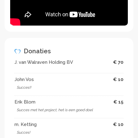
Donaties
J. van Walraven Holding BV
€ 70
John Vos
€ 10
Succes!!
Erik Blom
€ 15
Succes met het project, het is een goed doel
m. Ketting
€ 10
Succes!