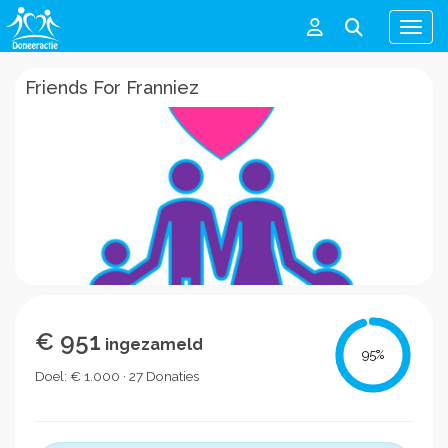
Men
Friends For Franniez
€ 951
ingezameld
95
%
Doel: € 1.000 · 27 Donaties