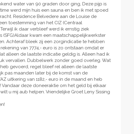
okend water van 90 graden door ging, Deze pijp is
o time werd mijn huis een sauna en ben ik met spoed
bracht. Residence Belvedere aan de Louise de
een toestemming van het CIZ (Centraal
erwijl ik daar verbleef werd ik ernstig ziek
uis (SFG)Aldaar kwam een maatschappelijkwerkster
. Achteraf bleek zij een zorgindicatie te hebben
rekening van 7774,- euro is zo ontstaan omdat er
 alleen de laatste indicatie geldig is. Alleen had ik
leuk vervallen. Dubbelwerk zonder goed overleg. Wat
eb gevoerd, regel bleef rel alleen de laatste
lijk pas maanden later bij de komst van de
AZ uitkering van 1182,- euro in de maand en heb
! Vandaar deze doneeraktie om het geld bij elkaar
wilt u mij aub helpen. Vriendelijke Groet Leny Sissing
en!