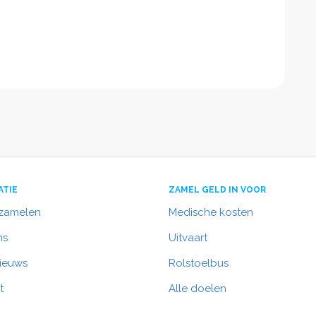
ATIE
ZAMEL GELD IN VOOR
nzamelen
Medische kosten
ns
Uitvaart
nieuws
Rolstoelbus
t
Alle doelen