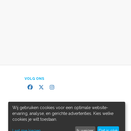
VOLG ONS
Wij gebruiken cookies voor een optimale website-
ervaring, analyse, en gerichte advertenties. Kies welke
cookies je wilt toestaan.
Laat me kiezen
Ik weiger
Dat is oké