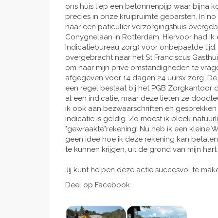
ons huis liep een betonnenpijp waar bijna k
precies in onze kruipruimte gebarsten. In n
naar een paticulier verzorgingshuis overge
Conygnelaan in Rotterdam. Hiervoor had ik 
Indicatiebureau zorg) voor onbepaalde tijd. T
overgebracht naar het St Franciscus Gasth
om naar mijn prive omstandigheden te vragen
afgegeven voor 14 dagen 24 uursx zorg. De 
een regel bestaat bij het PGB Zorgkantoor dat
al een indicatie, maar deze lieten ze dood
ik ook aan bezwaarschriften en gesprekken h
indicatie is geldig. Zo moest ik bleek natuur
"gewraakte"rekening! Nu heb ik een kleine W
geen idee hoe ik deze rekening kan betalen
te kunnen krijgen, uit de grond van mijn hart 
Jij kunt helpen deze actie succesvol te mak
Deel op Facebook