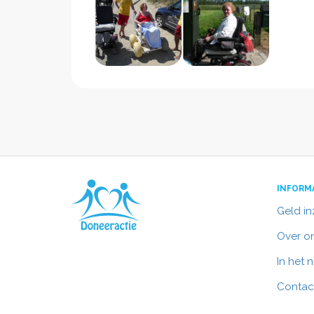
INFORM
Geld i
Over o
In het 
Contac