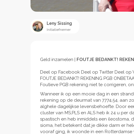
Leny Sissing
Initiatiefnemer
Geld inzamelen |
FOUTJE BEDANKT! REKE
Deel op Facebook Deel op Twitter Deel o
FOUTJE BEDANKT! REKENING PGB ONBETA
Foutieve PGB rekening niet te corrigeren, o
Wanneer ik op een mooie dag in een strandro
rekening op de deurmat van 7774,54, aan zor
alghele dagelijkse levensbehoefte. Door e
cluster van MS,PLS en ALS heb ik 24 u per da
spastisch en heb inmiddels een ileostoma, 
sioma, het betekent dat je dikke darm er hele
vooraf ging, ik woonde in een Rotterdamse 