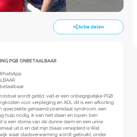
Actie delen
NING PGB ONBETAALBAAR
p WhatsApp
ALBAAR
nbetaalbaar
lstoel wordt getild, valt er een onbegrijpelijke PGB
gkosten voor verpleging en ADL dit is een afkorting
en spierziekte genaamd piramidaal syndroom, een
g hulp nodig, ik kan niet staan en lopen, ben
dit is een stoma van de dunne darm en een urine
maal uit is en dat mijn blaas verwijderd is Wat
wijk waar stadsverwarming wordt gebruikt, onder