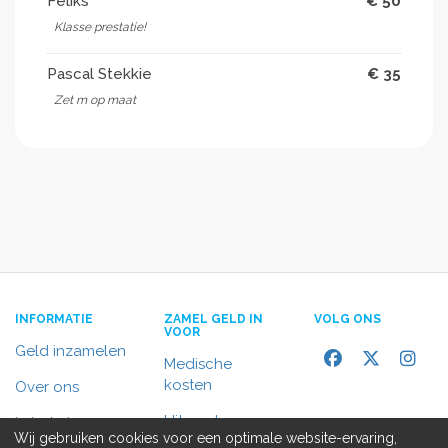
Feliks
€ 50
Klasse prestatie!
Pascal Stekkie
€ 35
Zet m op maat
INFORMATIE
ZAMEL GELD IN
VOLG ONS
VOOR
Geld inzamelen
Medische
kosten
Over ons
Uitvaart
In het nieuws
Wij gebruiken cookies voor een optimale website-ervaring,