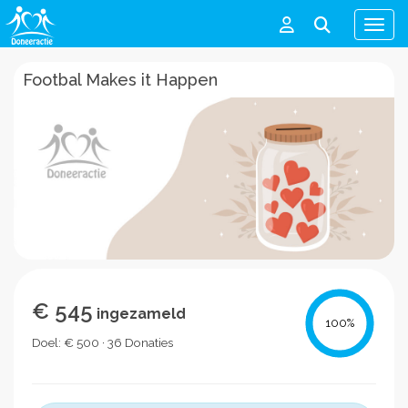
Men
Footbal Makes it Happen
€ 545
ingezameld
100
%
Doel: € 500 · 36 Donaties