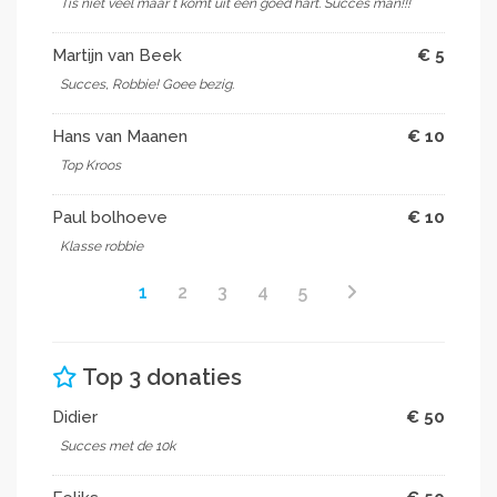
Tis niet veel maar t komt uit een goed hart. Succes man!!!
Martijn van Beek
€ 5
Succes, Robbie! Goee bezig.
Hans van Maanen
€ 10
Top Kroos
Paul bolhoeve
€ 10
Klasse robbie
1
2
3
4
5
Top 3 donaties
Didier
€ 50
Succes met de 10k