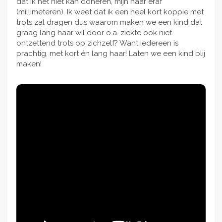
dat ik het niet kan doneren, mijn haar eraf
(millimeteren). Ik weet dat ik een heel kort koppie met
trots zal dragen dus waarom maken we een kind dat
graag lang haar wil door o.a. ziekte ook niet
ontzettend trots op zichzelf? Want iedereen is
prachtig, met kort én lang haar! Laten we een kind blij
maken!