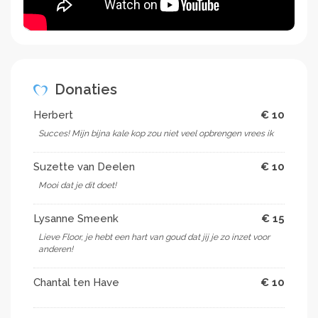
Donaties
Herbert
€ 10
Succes! Mijn bijna kale kop zou niet veel opbrengen vrees ik
Suzette van Deelen
€ 10
Mooi dat je dit doet!
Lysanne Smeenk
€ 15
Lieve Floor, je hebt een hart van goud dat jij je zo inzet voor
anderen!
Chantal ten Have
€ 10