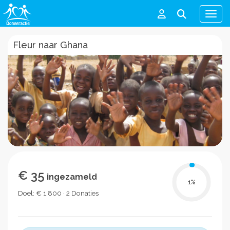
Men
Fleur naar Ghana
€ 35
ingezameld
1
%
Doel: € 1.800 · 2 Donaties