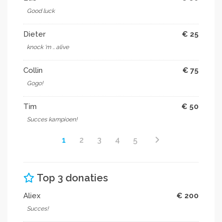
Good luck
Dieter
€ 25
knock 'm .. alive
Collin
€ 75
Gogo!
Tim
€ 50
Succes kampioen!
1
2
3
4
5
Top 3 donaties
Aliex
€ 200
Succes!