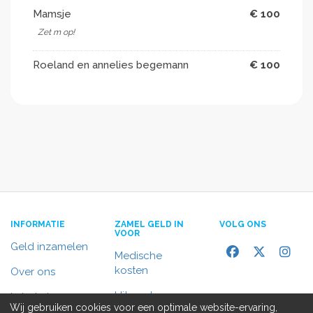
Mamsje
€ 100
Zet m op!
Roeland en annelies begemann
€ 100
INFORMATIE
ZAMEL GELD IN
VOLG ONS
VOOR
Geld inzamelen
Medische
kosten
Over ons
Uitvaart
In het nieuws
Wij gebruiken cookies voor een optimale website-ervaring,