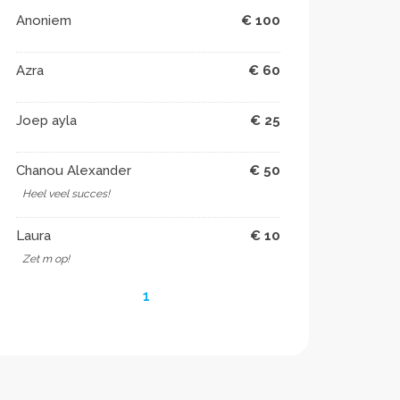
Anoniem
€ 100
Azra
€ 60
Joep ayla
€ 25
Chanou Alexander
€ 50
Heel veel succes!
Laura
€ 10
Zet m op! ️
1