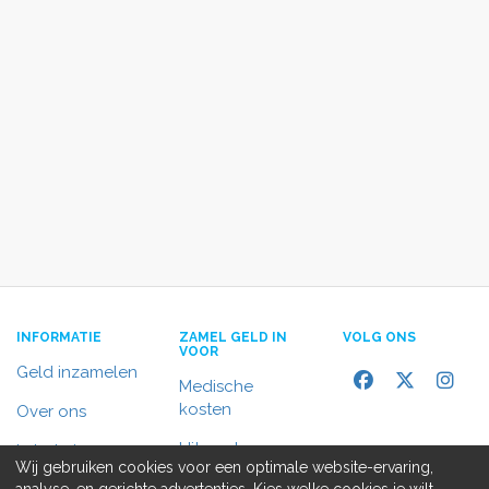
INFORMATIE
ZAMEL GELD IN
VOLG ONS
VOOR
Geld inzamelen
Medische
kosten
Over ons
Uitvaart
In het nieuws
Wij gebruiken cookies voor een optimale website-ervaring,
Rolstoelbus
analyse, en gerichte advertenties. Kies welke cookies je wilt