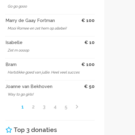
Go go gooo
Marry de Gaay Fortman
€ 100
Mooi Romee en zet hem op allebei!
Isabelle
€ 10
Zet m oooop
Bram
€ 100
Hartstikke goed van jullie. Heel veel succes
Joanne van Bekhoven
€ 50
Way to go girls!
1
2
3
4
5
Top 3 donaties