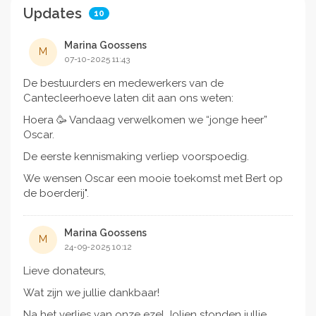
Updates
10
Marina Goossens
M
07-10-2025 11:43
De bestuurders en medewerkers van de
Cantecleerhoeve laten dit aan ons weten:
Hoera 🥳 Vandaag verwelkomen we “jonge heer”
Oscar.
De eerste kennismaking verliep voorspoedig.
We wensen Oscar een mooie toekomst met Bert op
de boerderij".
Marina Goossens
M
24-09-2025 10:12
Lieve donateurs,
Wat zijn we jullie dankbaar!
Na het verlies van onze ezel Jolien stonden jullie