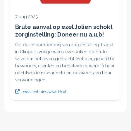
🐴 Bert een nieuw maatje geven – zodat hij niet
langer alleen is.
7 aug 2025
📹 Goede beveiliging plaatsen – om álle dieren op de
Brute aanval op ezel Jolien schokt
boerderij beter te beschermen, dag en nacht.
zorginstelling: Doneer nu a.u.b!
We zijn diep dankbaar voor alle hulp, op welke
manier dan ook.
Op de kinderboerderij van zorginstelling Tragel
in Clinge is vorige week ezel Jolien op brute
Jullie hebben laten zien wat we samen kunnen
wijze om het leven gebracht. Het dier, geliefd bij
bereiken.
bewoners, cliënten en begeleiders, werd in haar
Binnenkort stellen we jullie voor aan Bert zijn nieuwe
nachtweide mishandeld en bezweek aan haar
vriend(in) en houden we jullie op de hoogte van de
verwondingen.
verbeteringen op de boerderij.
Namens het Bewoners- en Cliëntenplatform van
Lees het nieuwsartikel
Tragel:
Dank jullie wel! 💚
Marina Goossens
M
15-08-2025 21:23