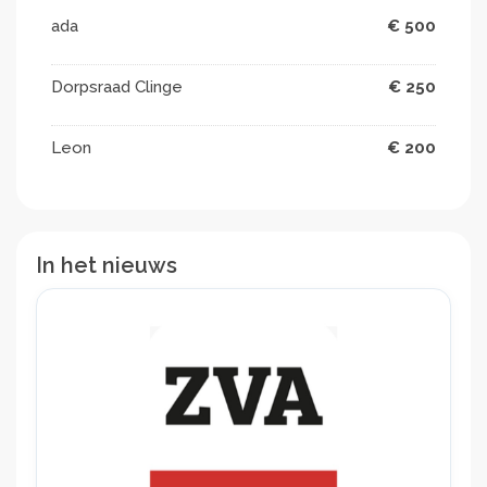
Namens het Bewoners & clientenplatform
ada
€ 500
Danny Ras
Dorpsraad Clinge
€ 250
Marina Goossens
M
17-08-2025 09:41
Leon
€ 200
In afwachting van wat komen gaat, enkele foto's van
Bert.
Superbert en Bert met vliegenmasker.
In het nieuws
Marina Goossens
M
15-08-2025 21:23
🎉 We hebben het gehaald – €10.000! 🎉
We hebben samen ons doel bereikt! 💚
Dankzij jullie steun, gulle donaties, het delen van de
actie en alle lieve berichten hebben we €10.000
opgehaald.
Met dit bedrag kunnen we