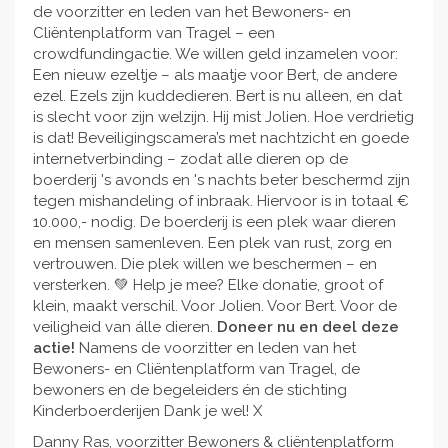
de voorzitter en leden van het Bewoners- en
Cliëntenplatform van Tragel – een
crowdfundingactie. We willen geld inzamelen voor:
Een nieuw ezeltje – als maatje voor Bert, de andere
ezel. Ezels zijn kuddedieren. Bert is nu alleen, en dat
is slecht voor zijn welzijn. Hij mist Jolien. Hoe verdrietig
is dat! Beveiligingscamera’s met nachtzicht en goede
internetverbinding – zodat alle dieren op de
boerderij 's avonds en 's nachts beter beschermd zijn
tegen mishandeling of inbraak. Hiervoor is in totaal €
10.000,- nodig. De boerderij is een plek waar dieren
en mensen samenleven. Een plek van rust, zorg en
vertrouwen. Die plek willen we beschermen – en
versterken. 💚 Help je mee? Elke donatie, groot of
klein, maakt verschil. Voor Jolien. Voor Bert. Voor de
veiligheid van álle dieren.
Doneer nu en deel deze
actie!
Namens de voorzitter en leden van het
Bewoners- en Cliëntenplatform van Tragel, de
bewoners en de begeleiders én de stichting
Kinderboerderijen Dank je wel! X
Danny Ras, voorzitter Bewoners & cliëntenplatform