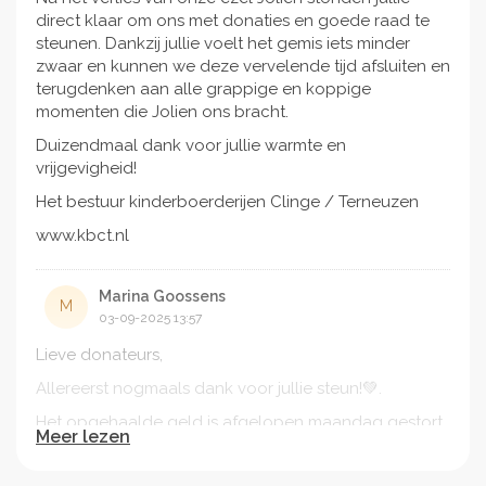
direct klaar om ons met donaties en goede raad te
steunen. Dankzij jullie voelt het gemis iets minder
zwaar en kunnen we deze vervelende tijd afsluiten en
terugdenken aan alle grappige en koppige
momenten die Jolien ons bracht.
Duizendmaal dank voor jullie warmte en
vrijgevigheid!
Het bestuur kinderboerderijen Clinge / Terneuzen
www.kbct.nl
Marina Goossens
M
03-09-2025 13:57
Lieve donateurs,
Allereerst nogmaals dank voor jullie steun!💚.
Het opgehaalde geld is afgelopen maandag gestort
Meer lezen
vanuit doneeractie.nl rechtstreeks op de rekening
van de stichting Kinderboerderijen.