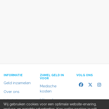
INFORMATIE
ZAMEL GELD IN
VOLG ONS
VOOR
Geld inzamelen
Medische
kosten
Over ons
Uitvaart
In het nieuws
Wij gebruiken cookies voor een optimale website-ervaring,
Rolstoelbus
analyse, en gerichte advertenties. Kies welke cookies je wilt