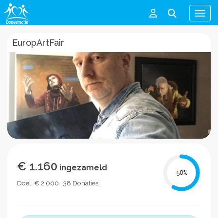
Men
EuropArtFair
€ 1.160
ingezameld
58
%
Doel: € 2.000 · 38 Donaties