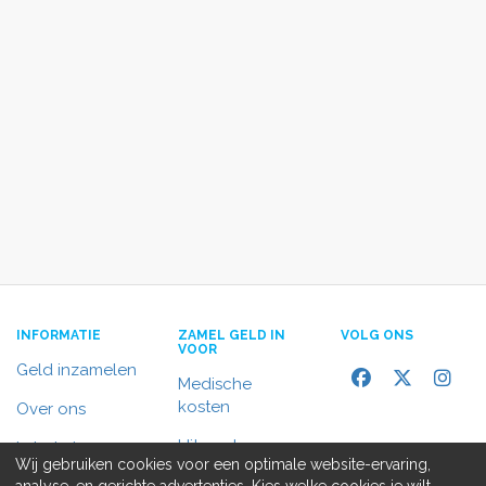
INFORMATIE
ZAMEL GELD IN
VOLG ONS
VOOR
Geld inzamelen
Medische
kosten
Over ons
Uitvaart
In het nieuws
Wij gebruiken cookies voor een optimale website-ervaring,
Rolstoelbus
analyse, en gerichte advertenties. Kies welke cookies je wilt