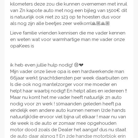
kilometers deze zou die kunnen overnemen met inruil
van Zn kapote auto met nog een bijleg van 1500€ dit
is natuurlijk ook niet zo 123 op te hoesten dus voor
als nog zijn alle beetjes zeer welkom!🙏🏼🙏🏼
Lieve familie vrienden kennisen die me vader kennen
en weten wat voor warmhartige man me vader onze
opaKees is
ik heb even jullie hulp nodig! 😢💔
Mijn vader onze lieve opa is een hardwerkende man
66jaar werkt 5nachtdiensten per week daarbuiten om
Is die ook nog mantelzorger voor me moeder en
helpt haar waarbij nodig!! En helpt alles en iedereen !!
Maar nu komt het me vader heeft natuurlijk zn auto
nodig voor zn werk ! 10maanden geleden heeft pa
eindelijk een andere auto kunnen nemen (2de hands
natuurlijk)die ervoor viel bijna uit elkaar ! maar nu van
de week is de auto er zomaar mee opgehouden
motor dood zoals de Dealer het aangaf dus nu staat
de auto daar alsnog !! En 2de handse motorblok erin