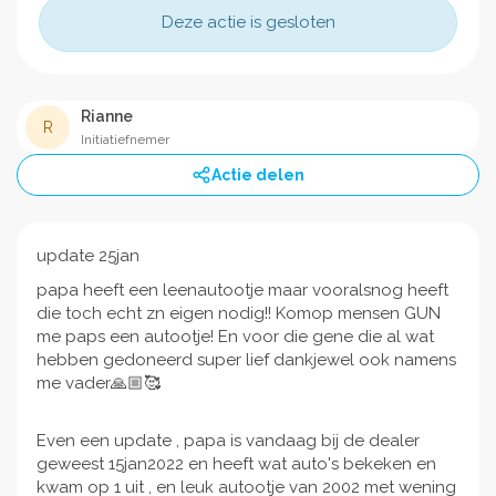
Deze actie is gesloten
Rianne
R
Initiatiefnemer
Actie delen
update 25jan
papa heeft een leenautootje maar vooralsnog heeft
die toch echt zn eigen nodig!! Komop mensen GUN
me paps een autootje! En voor die gene die al wat
hebben gedoneerd super lief dankjewel ook namens
me vader🙏🏼🥰
Even een update , papa is vandaag bij de dealer
geweest 15jan2022 en heeft wat auto's bekeken en
kwam op 1 uit , en leuk autootje van 2002 met wening