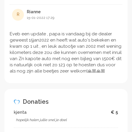
Rianne
R
15-01-2022 17:29
Eveb een update , papa is vandaag bij de dealer
geweest 15jan2022 en heeft wat auto's bekeken en
kwam op 1 uit , en leuk autootje van 2002 met wening
kilometers deze zou die kunnen overnemen met inruil
van Zn kapote auto met nog een bijleg van 1500€ dit
is natuurlijk ook niet zo 123 op te hoesten dus voor
als nog zijn alle beetjes zeer welkom!🙏🏼🙏🏼
Donaties
kjenta
€ 5
hopelijk halen jullie snel je doel ️