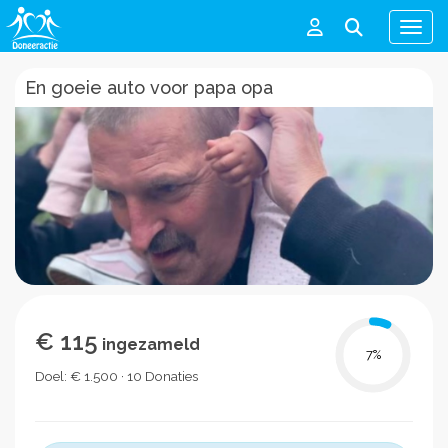
Men
En goeie auto voor papa opa
€ 115
ingezameld
7
%
Doel: € 1.500 · 10 Donaties