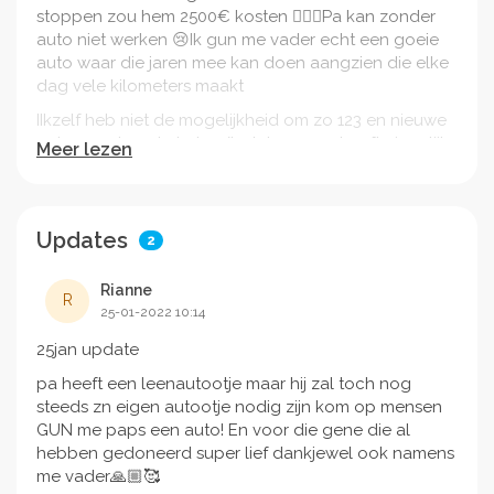
stoppen zou hem 2500€ kosten 🤷🏻‍♀️Pa kan zonder
auto niet werken 😢Ik gun me vader echt een goeie
auto waar die jaren mee kan doen aangzien die elke
dag vele kilometers maakt
IIkzelf heb niet de mogelijkheid om zo 123 en nieuwe
auto voor hem te halen/betalen maar heeft eigenlijk
Meer lezen
wel op zeer kort termijn een nieuw nodig!!
Help wat kan ik voor hem betekenen?? Mijn hart
breekt hiervan want hij was zo blij ! 😢
Updates
2
Rianne
alle kleine beetjes zijn welkom zodat me vader weer
R
25-01-2022 10:14
zijn werk kan verrichten!
25jan update
liefs
pa heeft een leenautootje maar hij zal toch nog
steeds zn eigen autootje nodig zijn kom op mensen
GUN me paps een auto! En voor die gene die al
hebben gedoneerd super lief dankjewel ook namens
me vader🙏🏼🥰