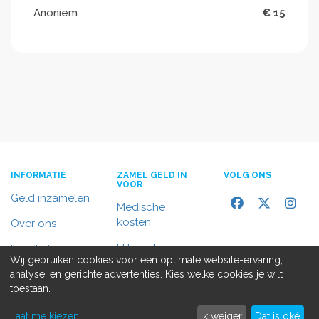
Anoniem
€ 15
INFORMATIE
ZAMEL GELD IN
VOLG ONS
VOOR
Geld inzamelen
Medische
kosten
Over ons
Uitvaart
In het nieuws
Wij gebruiken cookies voor een optimale website-ervaring,
Rolstoelbus
analyse, en gerichte advertenties. Kies welke cookies je wilt
Contact
toestaan.
Alle doelen
Laat me kiezen
Ik weiger
Dat is oké