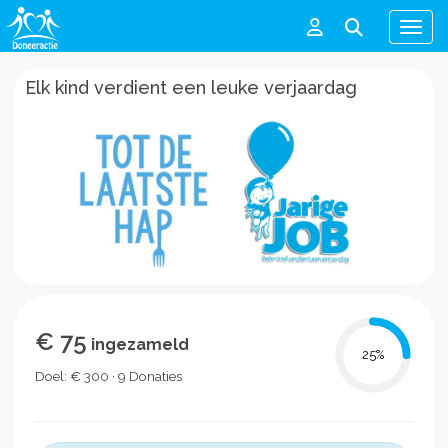
Men
Elk kind verdient een leuke verjaardag
€ 75
ingezameld
25
%
Doel: € 300 · 9 Donaties