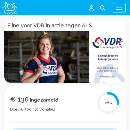
Men
Eline voor VDR in actie tegen ALS
€ 130
ingezameld
26
%
Doel: € 500 · 10 Donaties